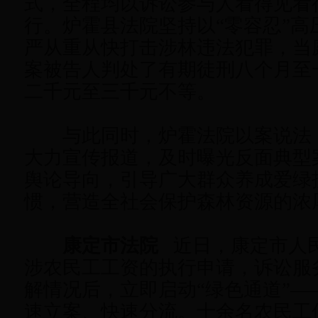
式，全程均以诉讼参与人看得见看
行。炉霍县法院坚持以“零容忍”高
严从重从快打击涉林违法犯罪，当
案被告人判处了有期徒刑八个月至
二千元至三千元不等。
与此同时，炉霍法院以案说法
大力宣传报道，及时曝光反面典型
舆论导向，引导广大群众养成爱绿
惯，营造全社会保护森林资源的浓
康定市法院
近日，康定市人
涉农民工工资的执行申请，诉讼服
解情况后，立即启动“绿色通道”—
速立案、快速分流。十余名农民工