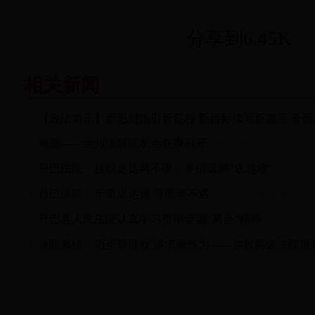
分享到
6.45K
相关新闻
【政法简讯】新思想指引新征程 新目标续写新篇章 全
局面——全州法院院长会在康召开
2018-03-29 17:02:41
丹巴法院：挂职送达两不误，多措缓解"送达难"
2018-03-
丹巴法院：千里送达难 寻匿者不遇
2018-03-28 09:42:59
丹巴县人民法院认真学习贯彻全国“两会”精神
2018-03-28
法院系统：迈步新征程 谋求新作为——甘孜两级法院邀您
16:55:00