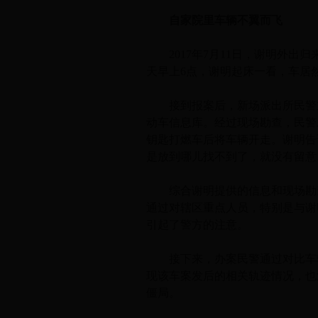
自家院里车辆不翼而飞
2017年7月11日，谢明外出
天早上6点，谢明起床一看，车居
接到报案后，新场派出所民警立
动车信息库。经过现场勘查，民警
钥匙打燃车后将车辆开走。谢明告
是放到哪儿找不到了，就没有留意
综合谢明提供的信息和现场勘查
通过对辖区重点人员，特别是与谢
引起了警方的注意。
接下来，办案民警通过对比车辆
现该车案发后的相关轨迹情况，也
僵局。