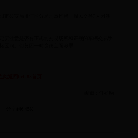
。
市公安局雁江区分局刑事拘留，周民文等3人因涉
。
要注意是否有正规的交易场所和正规的车辆交易手
格区间。切莫因一时贪便宜而涉罪。
点此返回bet288首页
编辑：任娇旸
分享到
6.45K