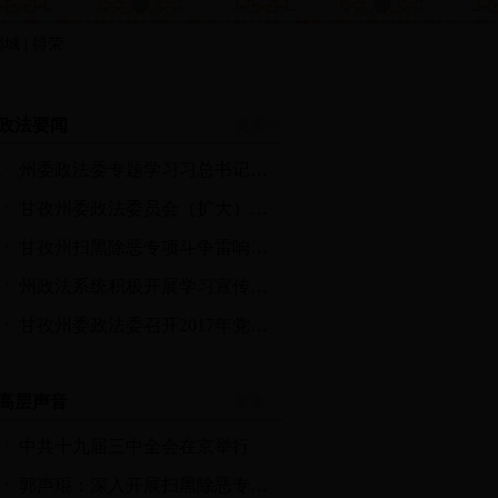
 稻城 | 得荣
政法要闻
更多>>
州委政法委专题学习习总书记来川视察重要讲话精神
甘孜州委政法委员会（扩大）会议在康定召开
甘孜州扫黑除恶专项斗争雷响战鼓
州政法系统积极开展学习宣传贯彻党的十九大精神
甘孜州委政法委召开2017年党员干部民主生活会
高层声音
更多>>
中共十九届三中全会在京举行
郭声琨：深入开展扫黑除恶专项斗争