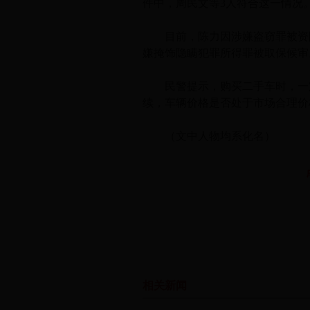
件中，周民文等3人符合这一情况
目前，陈力因涉嫌盗窃罪被资阳
嫌掩饰隐瞒犯罪所得罪被取保候审
民警提示，购买二手车时，一定
续，车辆价格是否处于市场合理价
（文中人物均系化名）
相关新闻