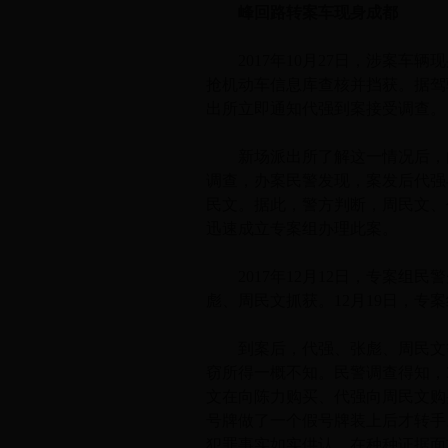
峰回路转案车现身成都
2017年10月27日，涉案车
抢机动车信息库查核并挡获。据驾
出所立即通知代强到案接受调查。
新场派出所了解这一情况后，向
调查，办案民警发现，案发后代强
民文。据此，警方判断，周民文、
迅速成立专案组办理此案。
2017年12月12日，专案组
彪、周民文抓获。12月19日，专
到案后，代强、张彪、周民文等
窃所得一概不知。民警调查得知，
文在向陈力购买、代强向周民文购
号牌做了一个假号牌装上后才转手
犯罪事实如实供认。在种种证据面