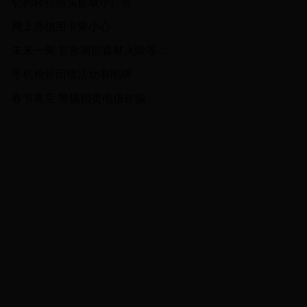
切勿轻信街头提取小广告
网上办信用卡要小心
未来一周 甘孜南部森林火险等级极高
手机粉丝回馈活动有陷阱
春节将至 警惕四类电信诈骗