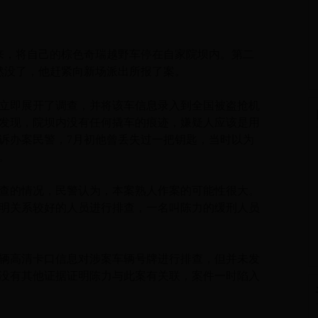
归来，将自己的棕色奇瑞越野车停在自家院坝内。第二
然没了，他赶紧向新场派出所报了案。
即展开了调查，并将该车信息录入到全国被盗抢机
发现，院坝内没有任何撬车的痕迹，嫌疑人应该是用
诉办案民警，7月初他曾丢失过一把钥匙，当时以为
。
的情况，民警认为，本案熟人作案的可能性很大。
明关系较好的人员进行排查，一名叫陈力的缓刑人员
高清卡口信息对涉案车辆号牌进行排查，但并未发
没有其他证据证明陈力与此案有关联，案件一时陷入