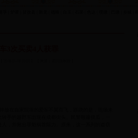
 道孚 | 炉霍 | 甘孜县 | 新龙 | 德格 | 白玉 | 石渠 | 色达 | 理塘 | 巴塘 | 乡城 |
赃车3次买卖4人获罪
【 2018-01-18 10:03 】 【 来源： 四川法制报 】
放在自家院坝的爱车不翼而飞，蹊跷的是，现场未
次转手的越野车出现在成都街头。民警顺藤摸瓜，一
疑人，并揪出罪魁祸首陈力。原来，这一系列的盗窃
．．