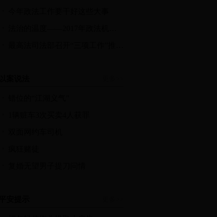
今年政法工作要干好这些大事
法治的温度——2017年政法机关办的“暖心事儿”
最高法司法部召开“三项工作”推进会
以案说法
更多>>
错位的“江湖义气”
1辆赃车3次买卖4人获罪
双面网约车司机
疯狂赌徒
复婚无望男子提刀问情
平安提示
更多>>