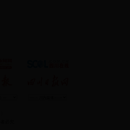
5
|
 违者必究