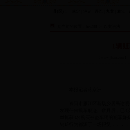
县(区)：
康定 | 泸定 | 丹巴 | 九龙 | 雅江 |
您当前的位置：
bet288
>
以案说法
1辆
【
www.jjlxsn.com
】 
本报记者蒋京洲
资阳市雁江区新场乡居民谢明停
发现任何撬车痕迹。数月后，已3
举抓获3名购买被盗车辆的犯罪嫌
销赃行为都源于一场报复．．．．