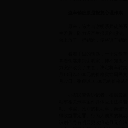
盗车销赃原是报复心理作祟
原来，陈力与谢明系师徒关系。2
生矛盾，陈力遂产生报复的想法。
台上放了一把钥匙，便将该车钥匙
看着手里的钥匙，一个先偷车然
拿着钥匙来到谢明家，神不知鬼不
力突然改变了主意，决定将车转卖
月13日以4000元的价格卖给周民
月27日，张彪以16500元的价格
办案民警告诉记者，根据最高法
动车相关刑事案件具体应用法律若
劫、诈骗、抢夺的机动车，而进行
得收益罪定罪。行为人购买的机动
识别代号有明显更改痕迹且无合法