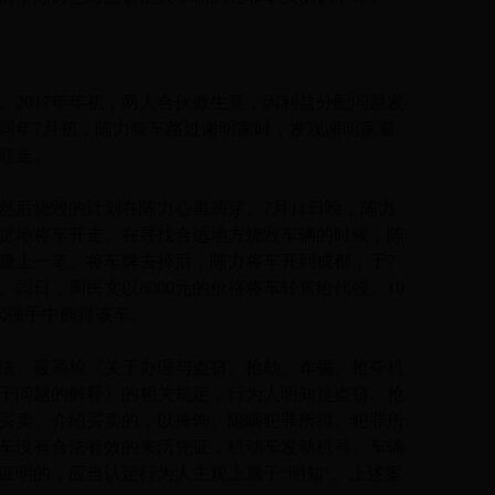
017年年初，两人合伙做生意，因利益分配问题发
同年7月初，陈力骑车路过谢明家时，发现谢明家窗
顺走。
后烧毁的计划在陈力心里萌芽。7月11日晚，陈力
觉地将车开走。在寻找合适地方烧毁车辆的时候，陈
赚上一笔。将车牌去掉后，陈力将车开到成都，于7
文。同日，周民文以8000元的价格将车转售给代强。10
从代强手中购得该车。
、最高检《关于办理与盗窃、抢劫、诈骗、抢夺机
干问题的解释》的相关规定，行为人明知是盗窃、抢
买卖、介绍买卖的，以掩饰、隐瞒犯罪所得、犯罪所
车没有合法有效的来历凭证，机动车发动机号、车辆
证明的，应当认定行为人主观上属于“明知”。上述案