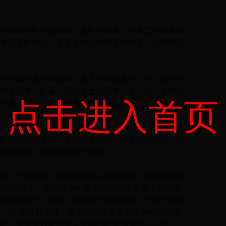
辆现身成都市红牌楼附近，被红牌楼派出所通过全国被盗
驶员张彪交代，该车是他从代强手中购买。红牌楼派
红牌楼派出所调取了两人的询问笔录。经过进一步
与陈力有过联系，且两人之间还有一个中间人名叫周
点击进入首页
代强、陈力、张彪有重大作案嫌疑。雁江区公安分局
民警先后在都江堰市，成都市新都区、金牛区将代强、张
案组民警在广西钦州将陈力抓获。
人均辩称自己是以低价购买的抵押车，对车辆是盗
3人在转手、购买该车时并无任何合法手续，且周民
买时车辆均无牌照，张彪向代强购买时，代强照着原
。3人见抵赖不过，对自己明知是盗窃车辆却购买的
前，陈力也对盗窃他人车辆的犯罪事实供认不讳。