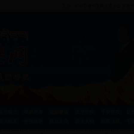
主办：中共甘孜州委政法委员会 甘孜州
地方动态
权威发布
视频播报
法治甘孜
平安甘孜
队
综治动态
甘孜法学
政法文化
政法人物
政策法规
平