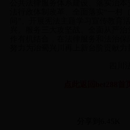
公共法律服务体系建设、落实治本
法行政体制改革、全面落实“一村
问”、开展宪法主题学习宣传教育
兴、服务三大攻坚战、全面从严治
作有机结合，在法律服务和法治保
努力为治蜀兴川再上新台阶贡献力
四川法
点此返回bet288首
分享到
6.45K