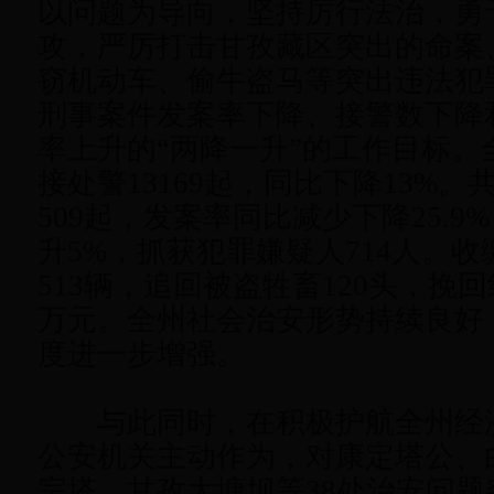
以问题为导向，坚持厉行法治，勇
攻，严厉打击甘孜藏区突出的命案
窃机动车、偷牛盗马等突出违法犯
刑事案件发案率下降、接警数下降
率上升的“两降一升”的工作目标。
接处警13169起，同比下降13%
509起，发案率同比减少下降25.
升5%，抓获犯罪嫌疑人714人。
513辆，追回被盗牲畜120头，挽回
万元。全州社会治安形势持续良好
度进一步增强。
与此同时，在积极护航全州经
公安机关主动作为，对康定塔公、
宗塔、甘孜大塘坝等38处治安问题