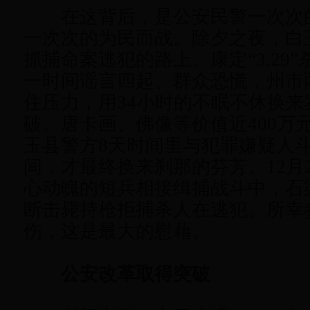
在这背后，是公安民警一次次
一次次的为民而战。除夕之夜，白
抓捕命案逃犯的路上。康定“3.29
一时间谣言四起、群众恐慌，州市
住压力，用34小时的不眠不休换来
破。唐卡画、佛像等价值近400万
玉县警方8天时间里与犯罪嫌疑人
间，才最终换来刹那的芬芳。12月
心动魄的短兵相接缉捕战斗中，石
断击毙持枪拒捕杀人在逃犯。所幸
伤，这是最大的慰藉。
公安改革取得突破