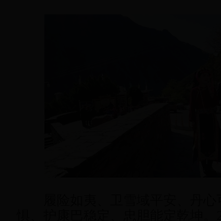
履险如夷、卫雪域平安、丹心可
惧、护康巴稳定、忠胆能定乾坤。2