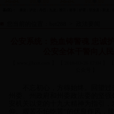
县(区)：
康定 | 泸定 | 丹巴 | 九龙 | 雅江 | 道孚 | 炉霍 | 甘孜县 | 新龙 | 
您当前的位置：
bet288
>
政法要闻
公安系统：热血铸警魂 忠诚
公安全体干警向人
【
www.jjlxsn.com
】 【 2018-03-26 17:0
公众号 】
不忘初心，方得始终。回望过去的
州委、州政府和州委政法委的坚强
安机关以党的十九大精神为指引，
仰、艰苦不怕吃苦”的优良作风，统