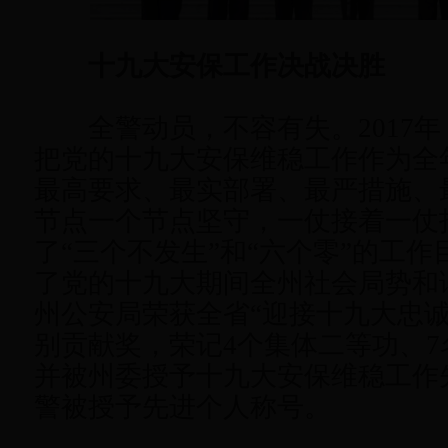
十九大安保工作决战决胜
全警动员，不容有失。2017年
把党的十九大安保维稳工作作为全
最高要求、最实部署、最严措施、
节点一个节点坚守，一仗接着一仗
了“三个不发生”和“六个零”的工
了党的十九大期间全州社会局势和谐
州公安局荣获全省“迎接十九大忠诚
别贡献奖，荣记4个集体二等功、7
并被州委授予十九大安保维稳工作
警被授予先进个人称号。