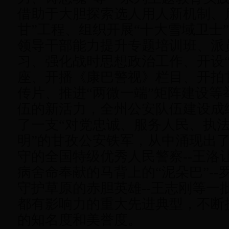
借助于大胆探索选人用人新机制、
甘”工程、组织开展“十大雪域卫士
领导干部能力提升专题培训班、派
习、强化战时思想政治工作、开设“
座、开播《康巴警视》栏目、开拍
传片、推进“两微一端”矩阵建设等
伍的新活力，全州公安队伍建设成
了一支“对党忠诚、服务人民、执
明”的甘孜公安铁军，从中涌现出
守的全国特级优秀人民警察--王洛
病舍命奉献的马背上的“泥朵巴”-
守护草原的赤胆英雄--王志刚等一
都有影响力的重大先进典型，不断
的知名度和美誉度。