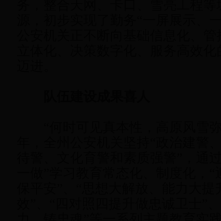
务，整合天网、卡口、雪亮工程等
源，初步实现了勤务“一屏展示、一
公安机关正不断向基础信息化、管
立体化、决策数字化、服务高效化
迈进。
队伍建设成果喜人
“何时可见真本性，高原风雪弥漫处
年，全州公安机关坚持“政治建警
待警、文化育警和素质强警”，通过
一做”学习教育常态化、制度化，“
保平安”、“思想大解放、能力大提
效”、“四对照四提升做忠诚卫士”
力、铸忠魂”等一系列主题教育实