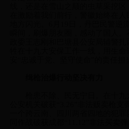
线，还是在雪山之颠的虫草采挖区
在激励着我们前行，警徽始终在人
地方闪光。6月19日，丹巴民警逆
瞬间，刷爆朋友圈，感动了国人。
政委王志刚和巴塘县公安局辅警扎
牲在十九大安保工作一线，用生命
安“忠诚于党、坚守使命”的责任担
缉枪治爆行动坚决有力
枪患不除、民无宁日。在十九
公安机关破获“3.26”非法贩卖枪
一个跨云南、四川两省四地的犯罪
同作战破获成都“11.12”非法买