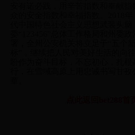
安有诺必践，用辛苦指数和奉献指
众的安全指数和幸福指数。2018
代中国特色社会主义思想武装头脑
委“123456”总体工作格局和州委
署，全州公安机关将立足于“五个新
标”，继续把人民对美好生活的向
盼作为奋斗目标，不忘初心，扎根
行，在雪域高原上用忠诚书写甘孜
章。
点此返回bet288首